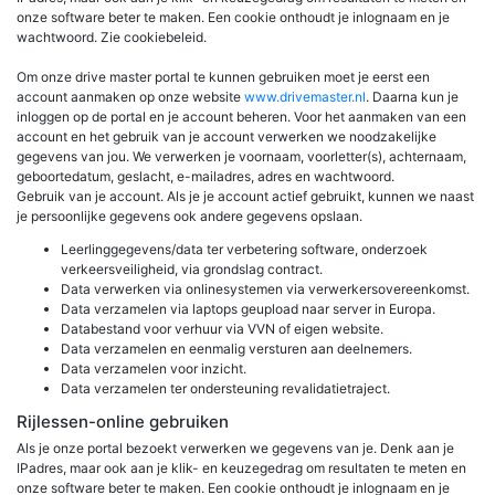
onze software beter te maken. Een cookie onthoudt je inlognaam en je
wachtwoord. Zie cookiebeleid.
Om onze drive master portal te kunnen gebruiken moet je eerst een
account aanmaken op onze website
www.drivemaster.nl
. Daarna kun je
inloggen op de portal en je account beheren. Voor het aanmaken van een
account en het gebruik van je account verwerken we noodzakelijke
gegevens van jou. We verwerken je voornaam, voorletter(s), achternaam,
geboortedatum, geslacht, e-mailadres, adres en wachtwoord.
Gebruik van je account. Als je je account actief gebruikt, kunnen we naast
je persoonlijke gegevens ook andere gegevens opslaan.
Leerlinggegevens/data ter verbetering software, onderzoek
verkeersveiligheid, via grondslag contract.
Data verwerken via onlinesystemen via verwerkersovereenkomst.
Data verzamelen via laptops geupload naar server in Europa.
Databestand voor verhuur via VVN of eigen website.
Data verzamelen en eenmalig versturen aan deelnemers.
Data verzamelen voor inzicht.
Data verzamelen ter ondersteuning revalidatietraject.
Rijlessen-online gebruiken
Als je onze portal bezoekt verwerken we gegevens van je. Denk aan je
IPadres, maar ook aan je klik- en keuzegedrag om resultaten te meten en
onze software beter te maken. Een cookie onthoudt je inlognaam en je