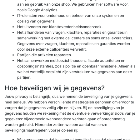
aan en gebruik van onze shop. We gebruiken hier software voor,
zoals Google Analytics.
IT-diensten voor onderhoud en beheer van onze systemen en
opslag van gegevens.
Het uitvoeren van klanttevredenheidsonderzoek.
Het afhandelen van vragen, klachten, reparaties en garanties in
samenwerking met externe callcenters en soms onze leveranciers.
Gegevens over vragen, klachten, reparaties en garanties worden
door deze externe callcenters verwerkt.
Partijen die artikelen repareren.
Het samenwerken met toezichthouders, fiscale autoriteiten en
opsporingsinstanties, zoals politie en openbaar ministerie. Alleen als
we het wettelijk verplicht zijn verstrekken we gegevens aan deze
partijen.
Hoe beveiligen wij je gegevens?
Jouw privacy is belangrijk, dus we nemen de beveiliging van je gegevens
heel serieus. We hebben verschillende maatregelen genomen om ervoor te
zorgen dat je gegevens veilig zijn en blijven. Bij de beveiliging van je
gegevens houden we rekening met de eventuele verwerkingsrisico’s van je
gegevens: bijvoorbeeld wanneer deze verloren gaan of onrechtmatig
worden gebruikt. Hieronder zetten we een aantal van onze
beveiligingsmaatregelen voor je op een rij:
We zorgen ervoor dat je account beveiligd is en dat niemand van