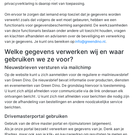
privacyverklaring is daarop niet van toepassing.
Om ervoor te zorgen dat iemand erop toeziet dat je gegevens worden
verwerkt zoals dat volgens de wet moet gebeuren, hebben we een
functionaris voor gegevensbescherming aangesteld. De werkzaamheden
van deze functionaris bestaan onder andere uit toezicht houden, vragen
en klachten afhandelen en adviseren over de beveiliging en verwerking
van je gegevens. Je kunt ons bereiken op
info@greendino.nl
.
Welke gegevens verwerken wij en waar
gebruiken we ze voor?
Nieuwsbrieven versturen via mailchimp
Op de website kunt u zich aanmelden voor de reguliere e-mailnieuwsbrief
van Green Dino. De nieuwsbrief bevat informatie over producten, diensten
en evenementen van Green Dino. De grondslag hiervoor is toestemming.
U kunt zich altijd afmelden voor communicatie via de link onderaan elk
ontvangen bericht . U kunt zich niet afmelden voor berichten die nodig zijn
voor de afhandeling van bestellingen en andere noodzakelijke service
berichten.
Drivemasterportal gebruiken
Gebruik van de drive master portal en rijsimulatoren (algemeen).
Als je onze portal bezoekt verwerken we gegevens van je. Denk aan je
IPadres, maar ook aan je klik- en keuzegedrag om resultaten te meten en