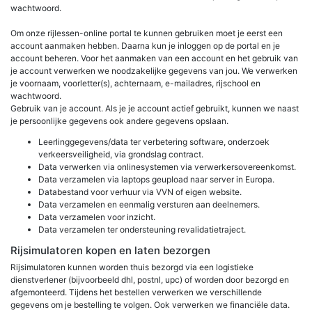
wachtwoord.
Om onze rijlessen-online portal te kunnen gebruiken moet je eerst een
account aanmaken hebben. Daarna kun je inloggen op de portal en je
account beheren. Voor het aanmaken van een account en het gebruik van
je account verwerken we noodzakelijke gegevens van jou. We verwerken
je voornaam, voorletter(s), achternaam, e-mailadres, rijschool en
wachtwoord.
Gebruik van je account. Als je je account actief gebruikt, kunnen we naast
je persoonlijke gegevens ook andere gegevens opslaan.
Leerlinggegevens/data ter verbetering software, onderzoek
verkeersveiligheid, via grondslag contract.
Data verwerken via onlinesystemen via verwerkersovereenkomst.
Data verzamelen via laptops geupload naar server in Europa.
Databestand voor verhuur via VVN of eigen website.
Data verzamelen en eenmalig versturen aan deelnemers.
Data verzamelen voor inzicht.
Data verzamelen ter ondersteuning revalidatietraject.
Rijsimulatoren kopen en laten bezorgen
Rijsimulatoren kunnen worden thuis bezorgd via een logistieke
dienstverlener (bijvoorbeeld dhl, postnl, upc) of worden door bezorgd en
afgemonteerd. Tijdens het bestellen verwerken we verschillende
gegevens om je bestelling te volgen. Ook verwerken we financiële data.