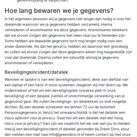
geheimhouding te verplichten.
Hoe lang bewaren we je gegevens?
In het algemeen bewaren wij je gegevens niet langer dan nodig is voor het
doeleinde waarvoor we je gegevens hebben verzameld. Hierna
verwijderen of anonimiseren we deze gegevens. Anonimiseren betekent
dat we ervoor zorgen dat gegevens niet meer naar jou te herleiden zijn.
Soms hebben we bepaalde gegevens toch nog langer nodig voor een
ander doeleinde. Als dat het geval is, hebben wij daarvoor een grondslag
en zullen wij ervoor zorgen dat deze gegevens alleen nog toegankelijk zijn
voor dat doeleinde. Daarna zullen we natuurlijk alsnog je gegevens
anonimiseren of verwijderen.
Beveiligingsincident/datalek
Wanneer er sprake is van een beveiligingsincident, denk aan diefstal van
een laptop of een hack in onze systemen, reageren wij hier direct op. We
onderzoeken of het om een beveiligingslek (zwakke plek in onze
beveiliging) of een datalek (verlies of onrechtmatige verwerking van je
gegevens) gaat. Wij zullen beveiligings- en datalekken zo snel mogelijk
dichten. Bij een datalek schakelen we binnen 72 uur de Autoriteit
Persoonsgegevens in, tenzij het onwaarschijnlijk is dat het datalek een
risico oplevert voor je privacy. Gaat het om een datalek met een hoog
risico voor je privacy? Dan zijn we verplicht het lek ook aan jou te melden.
Heb jij een beveiligingsincident of datalek gevonden bij Green Dino, stuur
dan meteen een mail naar info@greendino.nl of neem contact op met onze